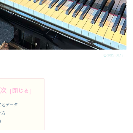
2023.06.13
次
在地データ
き方
想