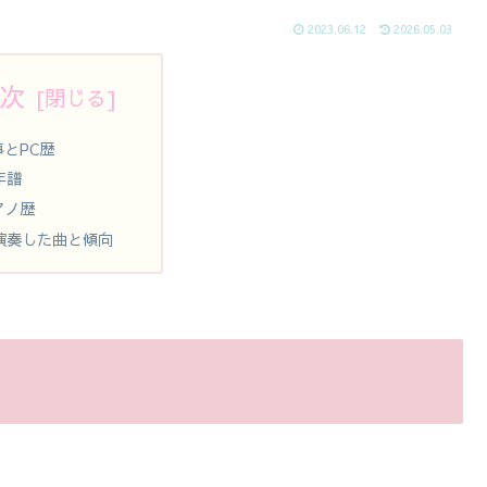
2023.06.12
2026.05.03
次
事とPC歴
年譜
アノ歴
演奏した曲と傾向