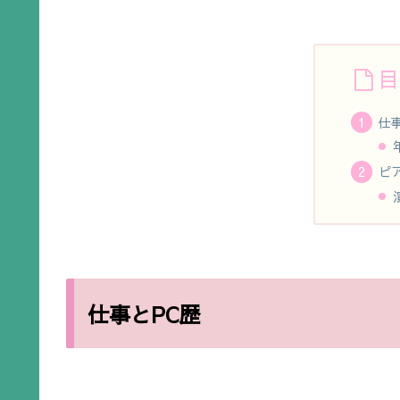
目
仕
ピ
仕事とPC歴