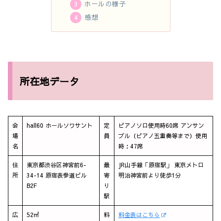
ホールの様子
感想
所在地データ
会
hall60 ホールソワサント
定
ピアノソロ使用時60席 アンサン
場
員
ブル（ピアノ五重奏等まで）使用
名
時：47席
住
東京都渋谷区神宮前6-
最
JR山手線「原宿駅」 東京メトロ
所
34-14 原宿表参道ビル
寄
明治神宮前より徒歩1分
B2F
り
駅
広
52㎡
料
料金表はこちら