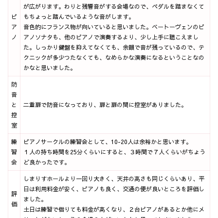
が広がります。わりと残響音がする会場なので、ペダルを踏まなくて
ピ
もちょっと踏んでいるような音がします。
ア
音色的にフランス物が向いていると思いました。ベートーヴェンのピ
ノ
アノソナタも、他のピアノで演奏するより、少し上手に聴こえまし
た。しっかり鍵盤を抑えてなくても、余韻で音が残っているので、テ
クニックが多少つたなくても、なめらかな演奏になるということなの
かなと思いました。
防
音
と
二重扉で防音になっており、扉と扉の間に控室がありました。
控
室
練
ピアノサークルの練習会として、10-20人は余裕かと思います。
習
１人の持ち時間を25分くらいにすると、３時間で７人くらいがちょう
会
ど良かったです。
しまりすホールより一回り大きく、天井の高さも同じくらいあり、平
日は利用料金が安く、ピアノも良く、交通の便が良いところを評価し
評
ました。
価
土日は練習で借りても料金が高くなり、２台ピアノがあるとか他にメ