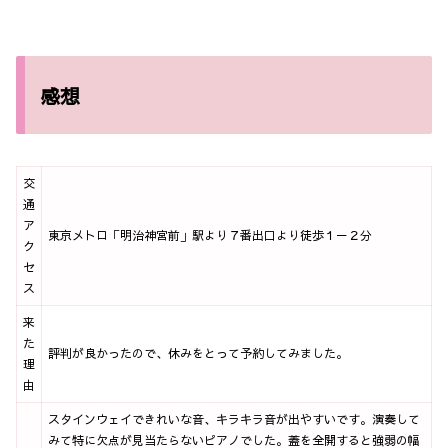
感想
交
通
ア
東京メトロ「明治神宮前」駅より７番出口より徒歩１－２分
ク
セ
ス
来
た
評判が良かったので、休みをとって予約してみました。
理
由
スタインウェイできれいな音、キラキラ音が出やすいです。演奏して
みて特に欠点が見当たらないピアノでした。蓋を全開すると強弱の幅