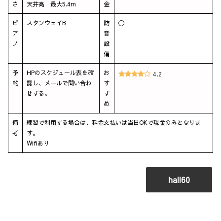
さ
天井高 最大5.4m
金
ピ
スタンウェイB
防
〇
ア
音
ノ
設
備
予
HPのスケジュール表を確
お
4.2
約
認し、メールで問い合わ
す
せする。
す
め
備
練習で利用する場合は、料金支払いは当日OKで現金のみとなりま
考
す。
Wifiあり
hall60