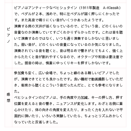
ピアノはアンティークなベヒシュタイン（1911年製造 A-Klassik）
で、ペダルが２本、浅めで、特に左ペダルが固く押しにくかったで
す。また高音で鳴りにくい音がいくつかあったようです。
演奏する席の天井が低くなっているので、どういう音、どのくらいの
ピ
音量なのか演奏していてすごくわかりずらかったです。これは音を聴
ア
いて演奏するのではなく、いつも通り演奏するしかないと思いまし
ノ
た。弱い音が、どのくらいの音量になっているのか気になりました。
演奏されている音を聴くと、音は明るめで響きがとてもよく、強く上
からたたくと音が割れやすくなるので、オクターブや和音は要注意で
した。弱音の時は、慎重にゆっくりキーを押すしかないです。
参加費も安く、広い会場で、ちょっと癖のある難しいピアノでした
が、演奏できてとても良かったです。良い機材で動画撮影していただ
き、客席から聴くとこういう音だったんだと、とても参考になりまし
た。
感
ベヒシュタインのピアノは、手の角度や力加減、キーの押し方、押す
想
位置を変えると音の響き、ニュアンスが変化します。わざと右側に重
心かけたり、体の向きの角度を変えたり、まったく力を入れないで平
面的に弾いたり、いろいろ実験していたら、ちょっとリズムおかしく
なっていたと反省しました。