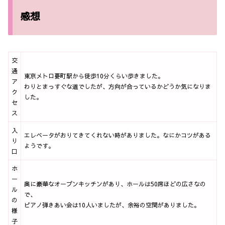
感想
交
通
東京メトロ要町駅から徒歩10分くらい歩きました。
ア
わりとまっすぐな道でしたが、方向が合っているかどうか気になりま
ク
した。
セ
ス
入
エレベータがおりてきてくれない時がありました。なにかコツがある
り
ようです。
口
ホ
ー
奥に豪華なオープンキッチンがあり、ホールは50席ほどの広さなの
ル
で、
の
ピアノ弾きあい会は10人いましたが、余裕の空間がありました。
様
子