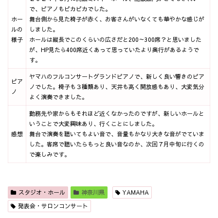
で、ピアノもピカピカでした。
ホー
舞台側から見た椅子が赤く、お客さんがいなくても華やかな感じが
ルの
しました。
様子
ホールは縦長でこのくらいの広さだと200～300席？と思いました
が、HP見たら400席近くあって思っていたより奥行があるようで
す。
ヤマハのフルコンサートグランドピアノで、新しく良い響きのピア
ピア
ノでした。椅子も３種類あり、天井も高く開放感もあり、大変気分
ノ
よく演奏できました。
勤務先や家からもそれほど近くなかったのですが、新しいホールと
いうことで大変興味あり、行くことにしました。
感想
舞台で演奏を聴いてもよい音で、音量もかなり大きな音がでていま
した。客席で聴いたらもっと良い音なのか、次回７月中旬に行くの
で楽しみです。
スタジオ・ホール
神奈川県
YAMAHA
発表会・サロンコンサート