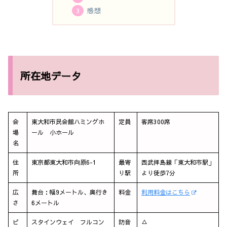
感想
所在地データ
会
東大和市民会館ハミングホ
定員
客席300席
場
ール 小ホール
名
住
東京都東大和市向原6-1
最寄
西武拝島線「東大和市駅」
所
り駅
より徒歩7分
広
舞台：幅9メートル、奥行き
料金
利用料金はこちら
さ
6メートル
ピ
スタインウェイ フルコン
防音
△