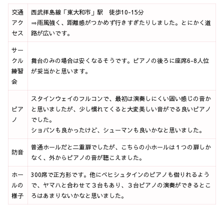
交通
西武拝島線「東大和市」駅 徒歩10-15分
アク
⇒雨風強く、距離感がつかめず行きすぎたりしました。とにかく道
セス
路が広いです。
サー
クル
舞台のみの場合は安くなるそうです。ピアノの後ろに座席6-8人位
練習
が妥当かと思います。
会
スタインウェイのフルコンで、最初は演奏しにくい固い感じの音か
ピア
と思いましたが、少し慣れてくると大変美しい音がでる良いピアノ
ノ
でした。
ショパンも良かったけど、シューマンも良いかなと思いました。
普通ホールだと二重扉でしたが、こちらの小ホールは１つの扉しか
防音
なく、外からピアノの音が聴こえました。
ホー
300席で正方形です。他にベヒシュタインのピアノも借りれるよう
ルの
で、ヤマハと合わせて３台もあり、３台ピアノの演奏ができるとこ
様子
ろはあまりないかなと思いました。