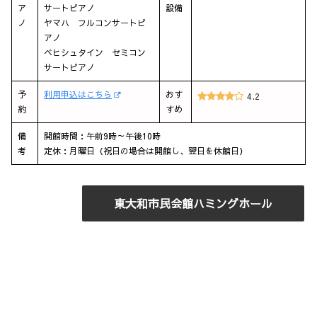
ア
サートピアノ
設備
ノ
ヤマハ フルコンサートピ
アノ
ベヒシュタイン セミコン
サートピアノ
予
利用申込はこちら
おす
4.2
約
すめ
備
開館時間：午前9時～午後10時
考
定休：月曜日（祝日の場合は開館し、翌日を休館日）
東大和市民会館ハミングホール