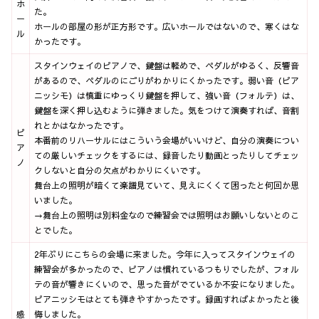
ホ
た。
ー
ホールの部屋の形が正方形です。広いホールではないので、寒くはな
ル
かったです。
スタインウェイのピアノで、鍵盤は軽めで、ペダルがゆるく、反響音
があるので、ペダルのにごりがわかりにくかったです。弱い音（ピア
ニッシモ）は慎重にゆっくり鍵盤を押して、強い音（フォルテ）は、
鍵盤を深く押し込むように弾きました。気をつけて演奏すれば、音割
れとかはなかったです。
ピ
本番前のリハーサルにはこういう会場がいいけど、自分の演奏につい
ア
ての厳しいチェックをするには、録音したり動画とったりしてチェッ
ノ
クしないと自分の欠点がわかりにくいです。
舞台上の照明が暗くて楽譜見ていて、見えにくくて困ったと何回か思
いました。
→舞台上の照明は別料金なので練習会では照明はお願いしないとのこ
とでした。
2年ぶりにこちらの会場に来ました。今年に入ってスタインウェイの
練習会が多かったので、ピアノは慣れているつもりでしたが、フォル
テの音が響きにくいので、思った音がでているか不安になりました。
ピアニッシモはとても弾きやすかったです。録画すればよかったと後
感
悔しました。