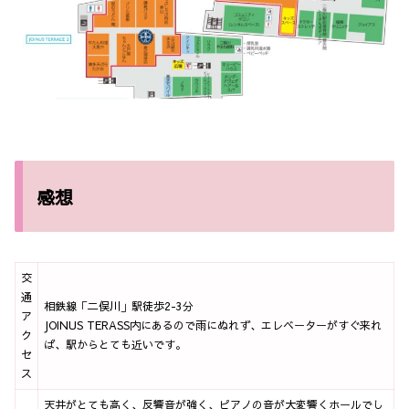
感想
交
通
相鉄線「二俣川」駅徒歩2-3分
ア
JOINUS TERASS内にあるので雨にぬれず、エレベーターがすぐ来れ
ク
ば、駅からとても近いです。
セ
ス
天井がとても高く、反響音が強く、ピアノの音が大変響くホールでし