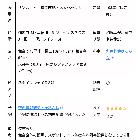
会
サンハート 横浜市旭区民文化センター
定員
103席（固定
場
席）
名
住
横浜市旭区二俣川1-3 ジョイナステラス
最寄
相鉄二俣川駅下
所
3（旧・二俣川ライフ）5F
り駅
車徒歩2分
広
舞台：40平米（間口10ｍ×4.3ｍ）舞台高
料金
利用料金はこち
さ
60cm
ら
天井高：8.3ｍ（床からシャンデリア面ま
で7.1ｍ）
ピ
スタインウェイＤ274
防音
〇
ア
設備
ノ
予
空き情報確認・予約方法
おす
約
予約は横浜市市民利用施設予約システム
すめ
4.2
備
控室あり
考
舞台全体の照明、スポットライト等は有料附帯設備となっており別