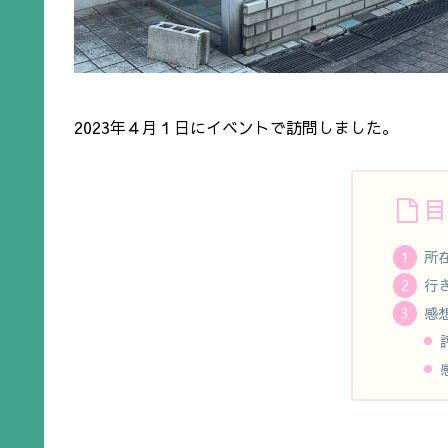
2023年４月１日にイベントで訪問しました。
目
所
行
感