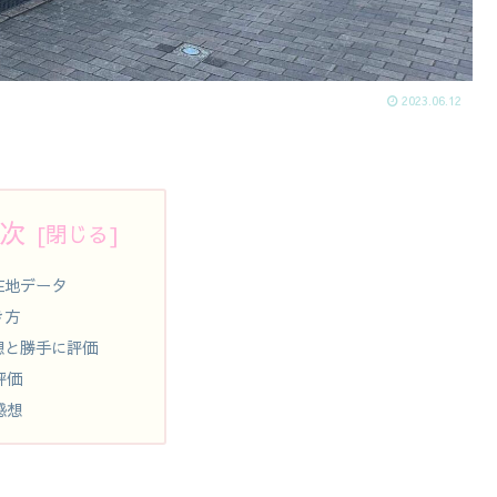
2023.06.12
次
在地データ
き方
想と勝手に評価
評価
感想